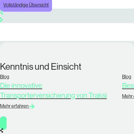
Vollständige Übersicht
Kenntnis und Einsicht
Blog
Blog
Die innovative
Bess
Transporterversicherung von Traksi
Mehr 
Mehr erfahren