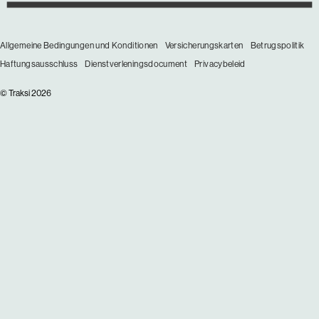
Allgemeine Bedingungen und Konditionen
Versicherungskarten
Betrugspolitik
Haftungsausschluss
Dienstverleningsdocument
Privacybeleid
© Traksi 2026