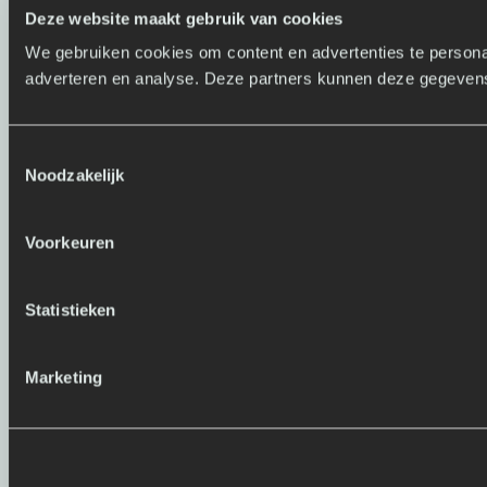
Deze website maakt gebruik van cookies
We gebruiken cookies om content en advertenties te personal
adverteren en analyse. Deze partners kunnen deze gegevens 
T
Noodzakelijk
o
e
s
Voorkeuren
t
e
m
Statistieken
m
i
Marketing
n
g
s
s