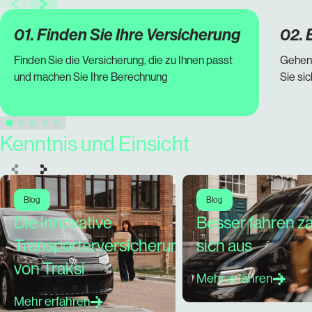
01. Finden Sie Ihre Versicherung
02. 
Finden Sie die Versicherung, die zu Ihnen passt
Gehen 
und machen Sie Ihre Berechnung
Sie si
Kenntnis und Einsicht
Blog
Blog
Die innovative
Besser fahren za
Transporterversicherung
sich aus
von Traksi
Mehr erfahren
Mehr erfahren